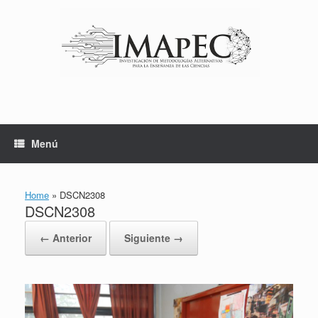
Saltar
al
contenido
Menú
Home
»
DSCN2308
DSCN2308
← Anterior
Siguiente →